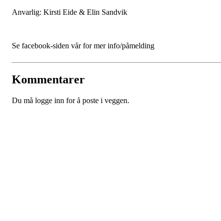
Anvarlig: Kirsti Eide & Elin Sandvik
Se facebook-siden vår for mer info/påmelding
Kommentarer
Du må logge inn for å poste i veggen.
Trollheimen Ride og Kjørelag
Åsskardvegen 176, 6650 SURNADAL
Org. nr.: 993 910 627
+ 47 91 33 95 38