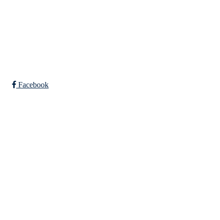
trkl@hotmail.no
Bli medlem i klubben!
Trykk her for innmelding
Facebook