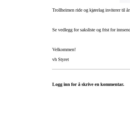
Trollheimen ride og kjørelag inviterer til å
Se vedlegg for saksliste og frist for innsen
Velkommen!
vh Styret
Logg inn for å skrive en kommentar.
Trollheimen Ride og Kjør