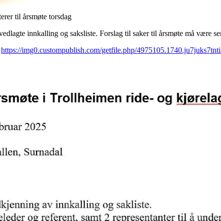
erer til årsmøte torsdag
vedlagte innkalling og saksliste. Forslag til saker til årsmøte må være s
;
https://img0.custompublish.com/getfile.php/4975105.1740.ju7juks7tn