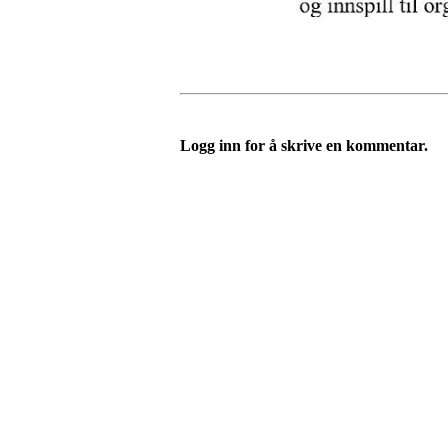
Logg inn for å skrive en kommentar.
Trollheimen Ride og Kjør
Åsskardvegen 176, 6650 SURNADAL
Org. nr.: 993 910 627
+ 47 91 33 95 38
trkl@hotmail.no